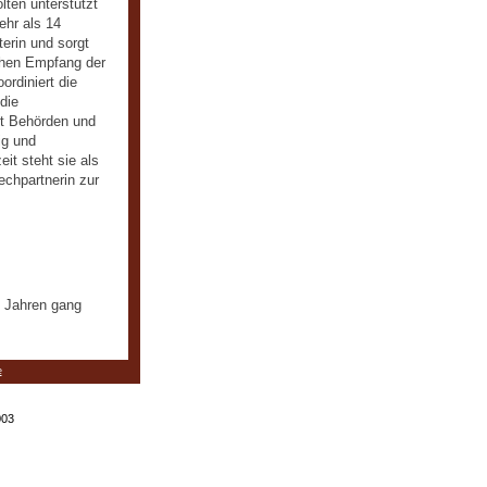
lten unterstützt
ehr als 14
terin und sorgt
ichen Empfang der
ordiniert die
die
t Behörden und
ig und
eit steht sie als
echpartnerin zur
n Jahren gang
e
003