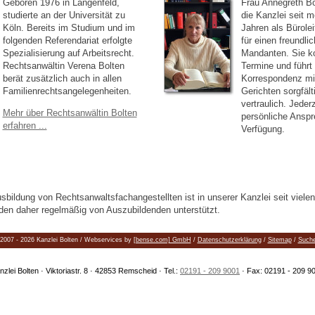
Geboren 1976 in Langenfeld,
Frau Annegreth Bo
studierte an der Universität zu
die Kanzlei seit m
Köln. Bereits im Studium und im
Jahren als Bürolei
folgenden Referendariat erfolgte
für einen freundl
Spezialisierung auf Arbeitsrecht.
Mandanten. Sie ko
Rechtsanwältin Verena Bolten
Termine und führt 
berät zusätzlich auch in allen
Korrespondenz mi
Familienrechtsangelegenheiten.
Gerichten sorgfält
vertraulich. Jederz
Mehr über Rechtsanwältin Bolten
persönliche Anspr
erfahren ...
Verfügung.
Ausbildung von Rechtsanwaltsfachangestellten ist in unserer Kanzlei seit viele
den daher regelmäßig von Auszubildenden unterstützt.
2007 - 2026 Kanzlei Bolten / Webservices by
[bense.com] GmbH
/
Datenschutzerklärung
/
Sitemap
/
Such
nzlei Bolten · Viktoriastr. 8 · 42853 Remscheid · Tel.:
02191 - 209 9001
· Fax: 02191 - 209 9